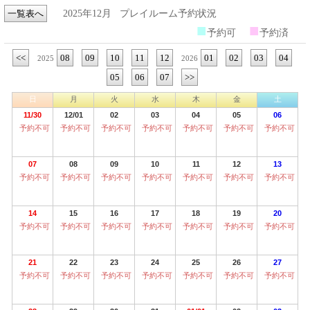
一覧表へ
2025年12月
プレイルーム予約状況
■
■
予約可
予約済
<<
08
09
10
11
12
01
02
03
04
2025
2026
05
06
07
>>
日
月
火
水
木
金
土
11/30
12/01
02
03
04
05
06
予約不可
予約不可
予約不可
予約不可
予約不可
予約不可
予約不可
07
08
09
10
11
12
13
予約不可
予約不可
予約不可
予約不可
予約不可
予約不可
予約不可
14
15
16
17
18
19
20
予約不可
予約不可
予約不可
予約不可
予約不可
予約不可
予約不可
21
22
23
24
25
26
27
予約不可
予約不可
予約不可
予約不可
予約不可
予約不可
予約不可