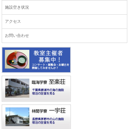
施設空き状況
アクセス
お問い合わせ