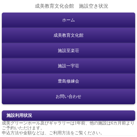
成美教育文化会館 施設空き状況
ホーム
成美教育文化館
施設至楽荘
施設一宇荘
豊島修練会
お問い合わせ
施設利用状況
成美グリーンホール及びギャラリーは1年前、他の施設は6カ月前より
ご予約いただけます。
申込方法や金額などは、
ご利用方法
をご覧ください。