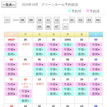
一覧表へ
2026年10月
グリーンホール予約状況
■
■
予約可
予約済
<<
08
09
10
11
12
01
02
03
04
2026
2027
05
06
07
>>
日
月
火
水
木
金
土
09/27
28
29
30
10/01
02
03
休館日
午前●
午前●
午前●
午前○
午前●
午前●
午後●
午後○
午後●
午後●
午後○
午後●
夜間○
夜間○
夜間○
夜間●
夜間○
夜間●
04
05
06
07
08
09
10
休館日
午前●
午前●
午前●
午前●
午前●
午前●
午後●
午後○
午後○
午後○
午後○
午後●
夜間●
夜間○
夜間○
夜間○
夜間○
夜間○
11
12
13
14
15
16
17
スポーツ
休館日
午前●
午前●
午前●
午前●
午前●
の日
午後●
午後●
午後○
午後○
午後●
午前●
夜間●
夜間○
夜間○
夜間○
夜間●
午後●
夜間○
18
19
20
21
22
23
24