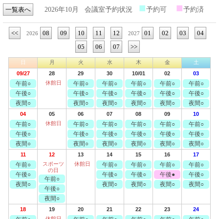
■
■
一覧表へ
2026年10月
会議室予約状況
予約可
予約済
<<
08
09
10
11
12
01
02
03
04
2026
2027
05
06
07
>>
日
月
火
水
木
金
土
09/27
28
29
30
10/01
02
03
休館日
午前○
午前○
午前○
午前○
午前○
午前○
午後○
午後○
午後○
午後○
午後○
午後○
夜間○
夜間○
夜間○
夜間○
夜間○
夜間○
04
05
06
07
08
09
10
休館日
午前○
午前○
午前○
午前○
午前○
午前○
午後○
午後○
午後○
午後○
午後○
午後○
夜間○
夜間○
夜間○
夜間○
夜間○
夜間○
11
12
13
14
15
16
17
スポーツ
休館日
午前○
午前○
午前○
午前○
午前○
の日
午後○
午後○
午後○
午後●
午後○
午前○
夜間○
夜間○
夜間○
夜間○
夜間○
午後○
夜間○
18
19
20
21
22
23
24
休館日