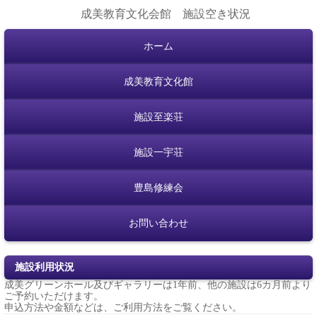
成美教育文化会館 施設空き状況
ホーム
成美教育文化館
施設至楽荘
施設一宇荘
豊島修練会
お問い合わせ
施設利用状況
成美グリーンホール及びギャラリーは1年前、他の施設は6カ月前より
ご予約いただけます。
申込方法や金額などは、
ご利用方法
をご覧ください。