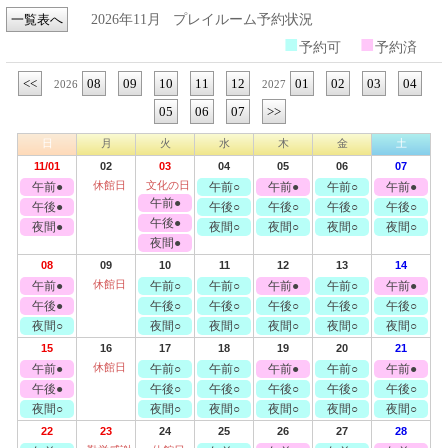
一覧表へ
2026年11月
プレイルーム予約状況
■
■
予約可
予約済
<<
08
09
10
11
12
01
02
03
04
2026
2027
05
06
07
>>
日
月
火
水
木
金
土
11/01
02
03
04
05
06
07
休館日
文化の日
午前●
午前○
午前●
午前○
午前●
午前●
午後●
午後○
午後○
午後○
午後○
午後●
夜間●
夜間○
夜間○
夜間○
夜間○
夜間●
08
09
10
11
12
13
14
休館日
午前●
午前○
午前○
午前●
午前○
午前●
午後●
午後○
午後○
午後○
午後○
午後○
夜間○
夜間○
夜間○
夜間○
夜間○
夜間○
15
16
17
18
19
20
21
休館日
午前●
午前○
午前○
午前●
午前○
午前●
午後●
午後○
午後○
午後○
午後○
午後○
夜間○
夜間○
夜間○
夜間○
夜間○
夜間○
22
23
24
25
26
27
28