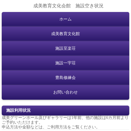
成美教育文化会館 施設空き状況
ホーム
成美教育文化館
施設至楽荘
施設一宇荘
豊島修練会
お問い合わせ
施設利用状況
成美グリーンホール及びギャラリーは1年前、他の施設は6カ月前より
ご予約いただけます。
申込方法や金額などは、
ご利用方法
をご覧ください。