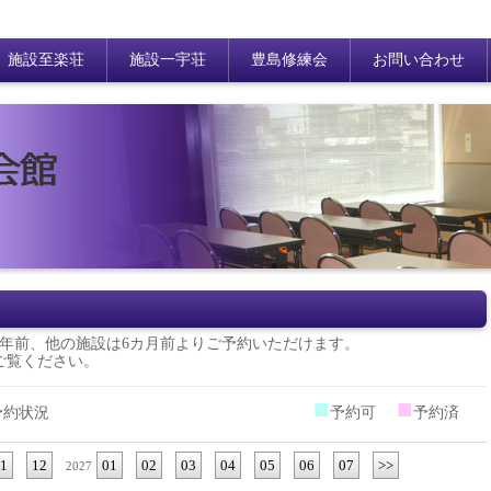
施設至楽荘
施設一宇荘
豊島修練会
お問い合わせ
年前、他の施設は6カ月前よりご予約いただけます。
ご覧ください。
■
■
予約状況
予約可
予約済
1
12
01
02
03
04
05
06
07
>>
2027