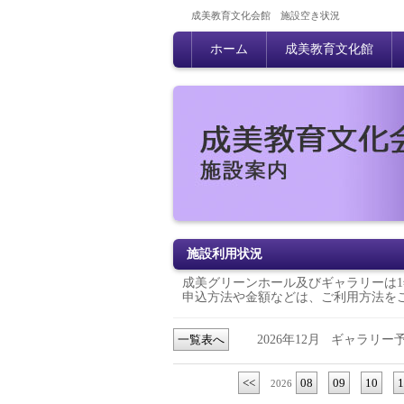
成美教育文化会館 施設空き状況
ホーム
成美教育文化館
施設利用状況
成美グリーンホール及びギャラリーは1
申込方法や金額などは、
ご利用方法
を
一覧表へ
2026年12月
ギャラリー
<<
08
09
10
1
2026