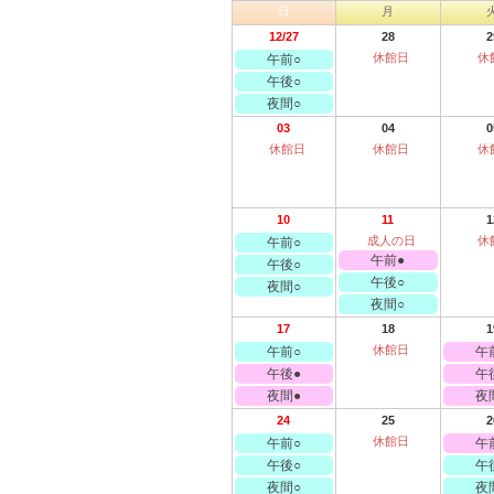
日
月
12/27
28
2
休館日
休
午前○
午後○
夜間○
03
04
0
休館日
休館日
休
10
11
1
成人の日
休
午前○
午前●
午後○
午後○
夜間○
夜間○
17
18
1
休館日
午前○
午
午後●
午
夜間●
夜
24
25
2
休館日
午前○
午
午後○
午
夜間○
夜