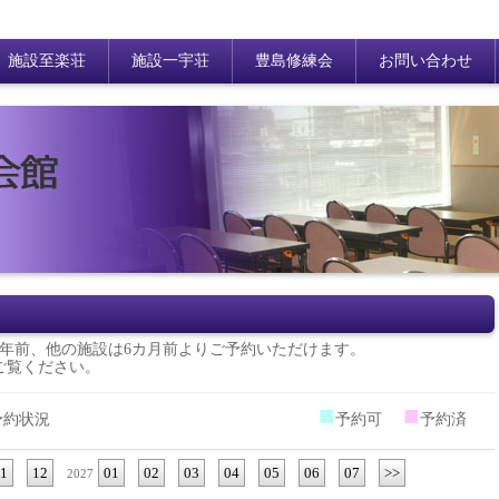
施設至楽荘
施設一宇荘
豊島修練会
お問い合わせ
年前、他の施設は6カ月前よりご予約いただけます。
ご覧ください。
■
■
予約状況
予約可
予約済
1
12
01
02
03
04
05
06
07
>>
2027