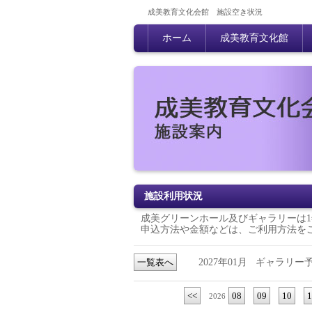
成美教育文化会館 施設空き状況
ホーム
成美教育文化館
施設利用状況
成美グリーンホール及びギャラリーは1
申込方法や金額などは、
ご利用方法
を
一覧表へ
2027年01月
ギャラリー
<<
08
09
10
1
2026