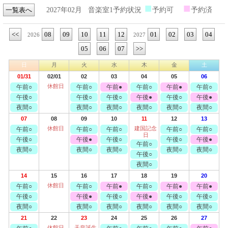
■
■
一覧表へ
2027年02月
音楽室1予約状況
予約可
予約済
<<
08
09
10
11
12
01
02
03
04
2026
2027
05
06
07
>>
日
月
火
水
木
金
土
01/31
02/01
02
03
04
05
06
休館日
午前○
午前○
午前●
午前○
午前●
午前○
午後○
午後○
午後○
午後●
午後○
午後●
夜間○
夜間○
夜間○
夜間○
夜間○
夜間○
07
08
09
10
11
12
13
休館日
建国記念
午前○
午前○
午前○
午前○
午前○
日
午後○
午後●
午後○
午後○
午後●
午前○
夜間○
夜間○
夜間○
夜間○
夜間○
午後○
夜間○
14
15
16
17
18
19
20
休館日
午前○
午前○
午前●
午前○
午前●
午前●
午後○
午後●
午後○
午後●
午後○
午後○
夜間○
夜間○
夜間○
夜間○
夜間○
夜間○
21
22
23
24
25
26
27
休館日
天皇誕生