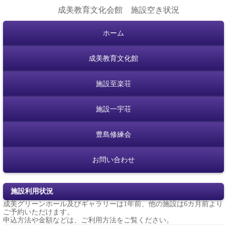
成美教育文化会館 施設空き状況
ホーム
成美教育文化館
施設至楽荘
施設一宇荘
豊島修練会
お問い合わせ
施設利用状況
成美グリーンホール及びギャラリーは1年前、他の施設は6カ月前より
ご予約いただけます。
申込方法や金額などは、
ご利用方法
をご覧ください。