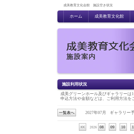
成美教育文化会館 施設空き状況
ホーム
成美教育文化館
施設利用状況
成美グリーンホール及びギャラリーは1
申込方法や金額などは、
ご利用方法
を
一覧表へ
2027年07月
ギャラリー
<<
08
09
10
1
2026