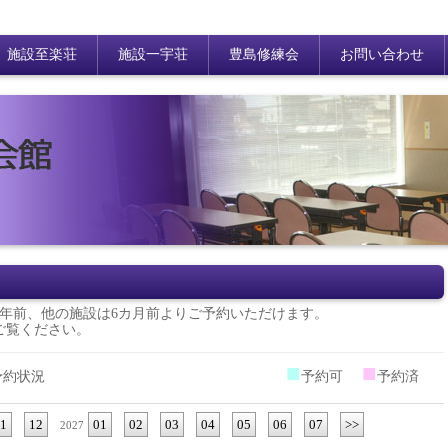
施設至楽荘
施設一宇荘
豊島修練会
お問い合わせ
年前、他の施設は6カ月前よりご予約いただけます。
ご覧ください。
■
■
予約状況
予約可
予約済
1
12
01
02
03
04
05
06
07
>>
2027