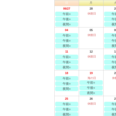
日
月
06/27
28
2
休館日
午前○
午
午後○
午
夜間○
夜
04
05
0
休館日
午前○
午
午後○
午
夜間○
夜
11
12
1
休館日
午前○
午
午後○
午
夜間○
夜
18
19
2
海の日
休
午前○
午前○
午後○
午後○
夜間○
夜間○
25
26
2
休館日
午前○
午
午後○
午
夜間○
夜