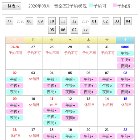
■
■
一覧表へ
2026年08月
音楽室2予約状況
予約可
予約済
<<
08
09
10
11
12
01
02
03
04
2026
2027
05
06
07
>>
日
月
火
水
木
金
土
07/26
27
28
29
30
31
08/01
予約不可
予約不可
予約不可
予約不可
予約不可
予約不可
午前○
午後●
夜間●
02
03
04
05
06
07
08
休館日
午前○
午前○
午前○
午前●
午前●
午前●
午後●
午後●
午後○
午後●
午後○
午後●
夜間○
夜間○
夜間●
夜間●
夜間○
夜間●
09
10
11
12
13
14
15
休館日
山の日
休館日
休館日
休館日
午前●
午前●
午前●
午後●
午後○
午後○
夜間○
夜間●
夜間○
16
17
18
19
20
21
22
休館日
休館日
午前●
午前○
午前●
午前●
午前●