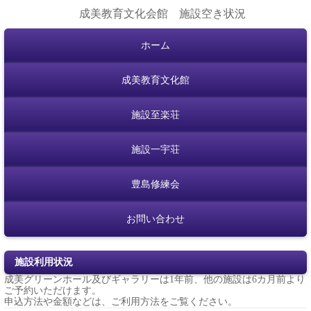
成美教育文化会館 施設空き状況
ホーム
成美教育文化館
施設至楽荘
施設一宇荘
豊島修練会
お問い合わせ
施設利用状況
成美グリーンホール及びギャラリーは1年前、他の施設は6カ月前より
ご予約いただけます。
申込方法や金額などは、
ご利用方法
をご覧ください。