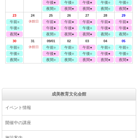
午後●
午後○
午後●
午後○
午後○
夜間○
夜間●
夜間●
夜間○
夜間●
23
24
25
26
27
28
29
休館日
午前○
午前●
午前●
午前●
午前●
午前●
午後○
午後●
午後●
午後○
午後●
午後●
夜間●
夜間○
夜間●
夜間●
夜間○
夜間○
30
31
09/01
02
03
04
05
休館日
午前○
午前○
午前○
午前●
午前○
午前○
午後○
午後●
午後○
午後○
午後●
午後○
夜間○
夜間○
夜間○
夜間●
夜間●
夜間●
成美教育文化会館
イベント情報
開催中の講座
施設案内